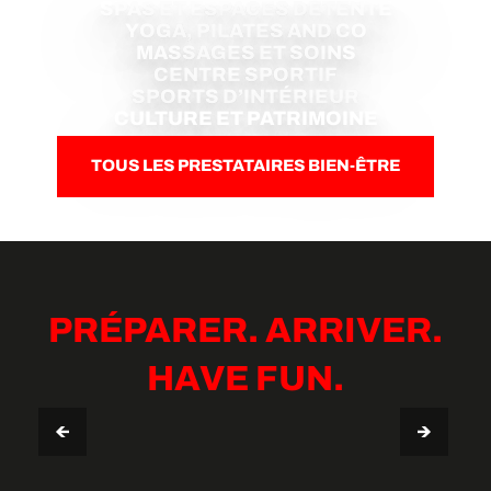
SPAS ET ESPACES DÉTENTE
YOGA, PILATES AND CO
MASSAGES ET SOINS
CENTRE SPORTIF
SPORTS D’INTÉRIEUR
CULTURE ET PATRIMOINE
TOUS LES PRESTATAIRES BIEN-ÊTRE
PRÉPARER. ARRIVER.
HAVE FUN.
TASTE
RESTAURANTS ET BARS