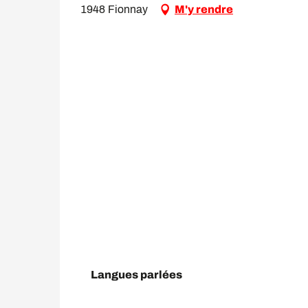
1948 Fionnay
M'y rendre
Langues parlées
Langues parlées