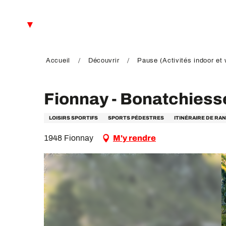
Aller
au
FR
contenu
principal
EN
DE
Accueil
Découvrir
Pause (Activités indoor et 
Fionnay - Bonatchiess
LOISIRS SPORTIFS
SPORTS PÉDESTRES
ITINÉRAIRE DE R
1948 Fionnay
M'y rendre