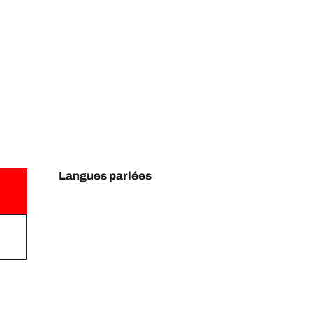
Langues parlées
Langues parlées