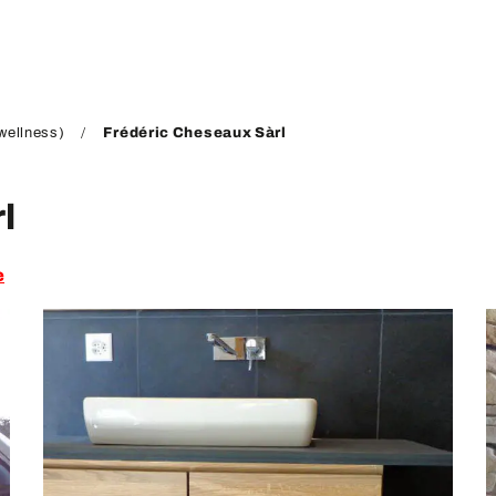
wellness)
Frédéric Cheseaux Sàrl
l
e