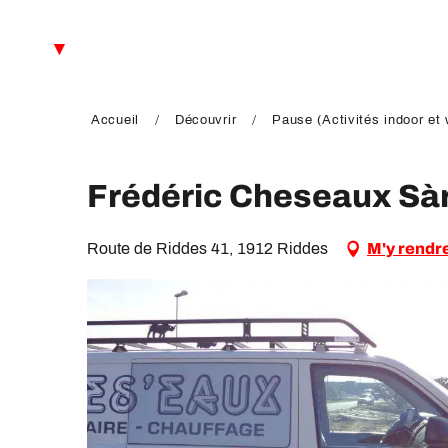
Aller
au
FR
contenu
principal
EN
DE
Accueil
Découvrir
Pause (Activités indoor et 
Frédéric Cheseaux Sàr
Route de Riddes 41, 1912 Riddes
M'y rendr