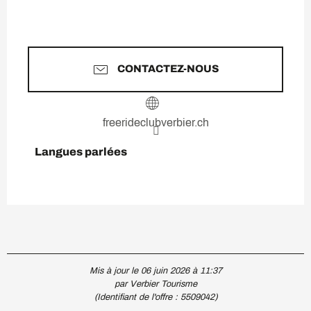
CONTACTEZ-NOUS
freerideclubverbier.ch
Langues parlées
Langues parlées
Mis à jour le 06 juin 2026 à 11:37
par Verbier Tourisme
(Identifiant de l'offre :
5509042
)