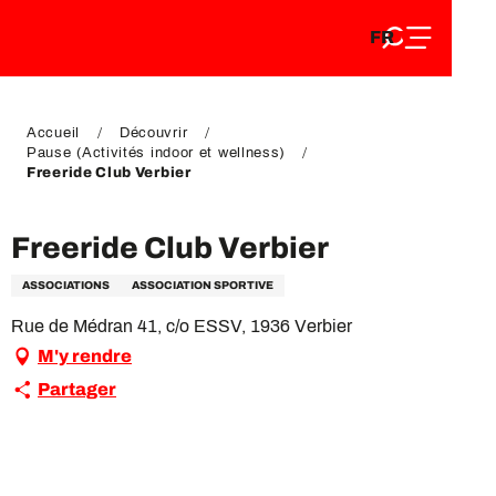
FR
Aller
FR
au
EN
contenu
EN
DE
principal
DE
Accueil
Découvrir
Pause (Activités indoor et wellness)
Freeride Club Verbier
Freeride Club Verbier
ASSOCIATIONS
ASSOCIATION SPORTIVE
Rue de Médran 41, c/o ESSV, 1936 Verbier
M'y rendre
Partager