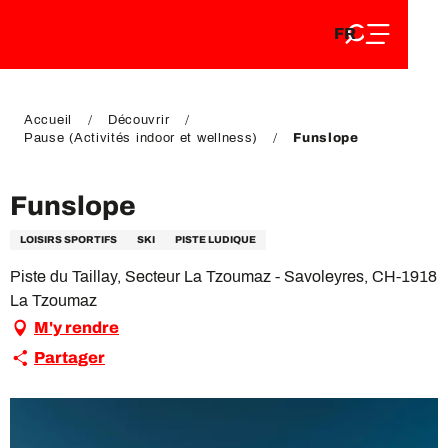
FR
Aller
FR
au
EN
contenu
EN
DE
principal
DE
Accueil
Découvrir
Pause (Activités indoor et wellness)
Funslope
Funslope
LOISIRS SPORTIFS
SKI
PISTE LUDIQUE
Piste du Taillay, Secteur La Tzoumaz - Savoleyres, CH-1918
La Tzoumaz
M'y rendre
Partager