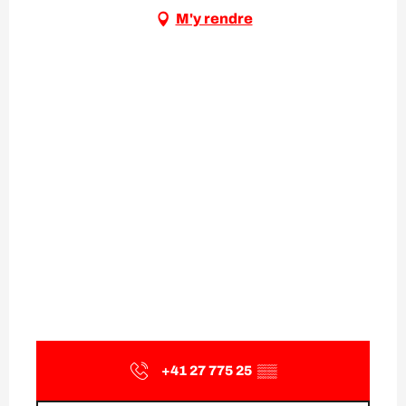
M'y rendre
+41 27 775 25
▒▒