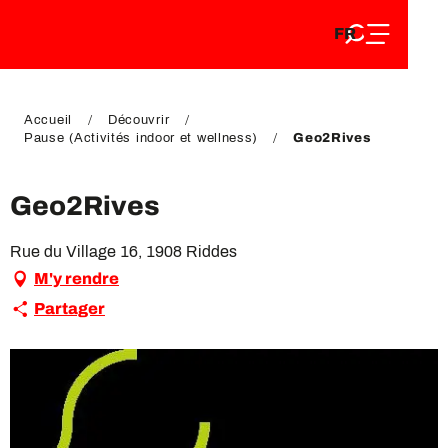
FR
Aller
FR
au
EN
contenu
EN
DE
principal
DE
Accueil
Découvrir
Pause (Activités indoor et wellness)
Geo2Rives
Geo2Rives
Rue du Village 16, 1908 Riddes
M'y rendre
Partager