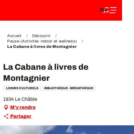
FR
Aller
FR
au
EN
contenu
EN
DE
principal
DE
Accueil
Découvrir
Pause (Activités indoor et wellness)
La Cabane à livres de Montagnier
La Cabane à livres de
Montagnier
LOISIRS CULTURELS
BIBLIOTHÈQUE - MÉDIATHÈQUE
1934 Le Châble
M'y rendre
Partager