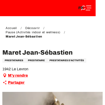
FR
Aller
FR
au
EN
contenu
EN
DE
principal
DE
Accueil
Découvrir
Pause (Activités indoor et wellness)
Maret Jean-Sébastien
Maret Jean-Sébastien
PRESTATAIRES
PRESTATAIRE
PRESTATAIRES D'ACTIVITÉS
1942 Le Levron
M'y rendre
Partager