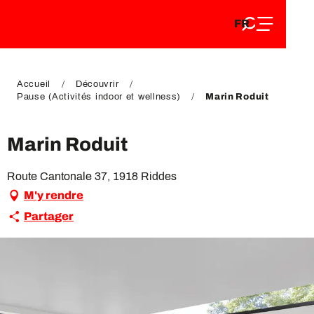
FR
Aller
FR
au
EN
contenu
EN
DE
principal
DE
Accueil
Découvrir
Pause (Activités indoor et wellness)
Marin Roduit
Marin Roduit
Route Cantonale 37, 1918 Riddes
M'y rendre
Partager