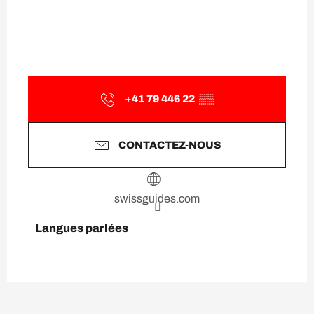
+41 79 446 22
▒▒
CONTACTEZ-NOUS
swissguides.com
Langues parlées
Langues parlées