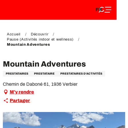
FR
Aller
FR
au
EN
contenu
EN
DE
principal
DE
Accueil
Découvrir
Pause (Activités indoor et wellness)
Mountain Adventures
Mountain Adventures
PRESTATAIRES
PRESTATAIRE
PRESTATAIRES D'ACTIVITÉS
Chemin de Daboné 61, 1936 Verbier
M'y rendre
Partager