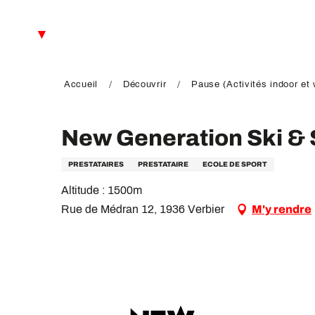
Aller
au
FR
contenu
principal
EN
DE
Accueil
Découvrir
Pause (Activités indoor et 
New Generation Ski &
PRESTATAIRES
PRESTATAIRE
ECOLE DE SPORT
Altitude : 1500m
Rue de Médran 12, 1936 Verbier
M'y rendre