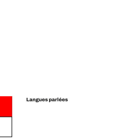
Langues parlées
Langues parlées