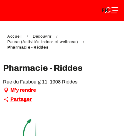
FR
Aller
FR
au
EN
contenu
EN
DE
principal
DE
Accueil
Découvrir
Pause (Activités indoor et wellness)
Pharmacie - Riddes
Pharmacie - Riddes
Rue du Faubourg 11, 1908 Riddes
M'y rendre
Partager