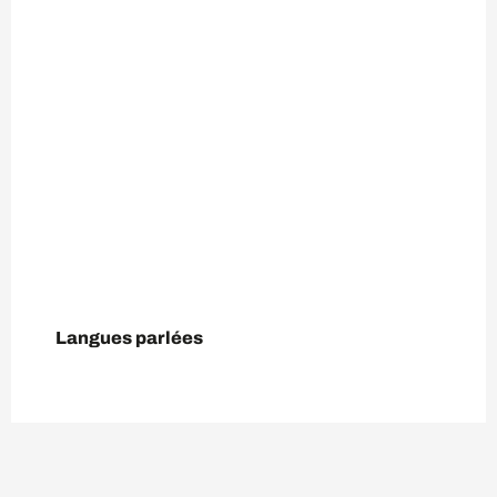
Langues parlées
Langues parlées