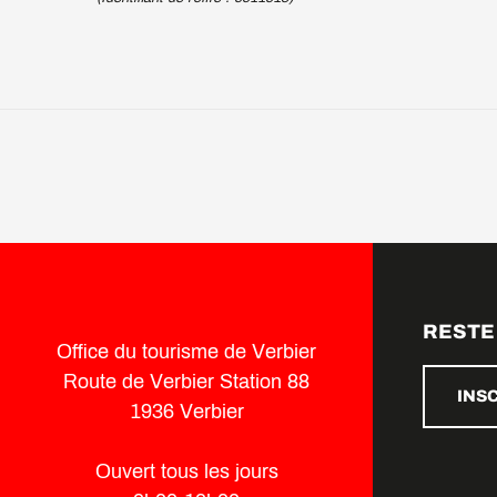
RESTE
Office du tourisme de Verbier
Route de Verbier Station 88
INS
1936 Verbier
Ouvert tous les jours