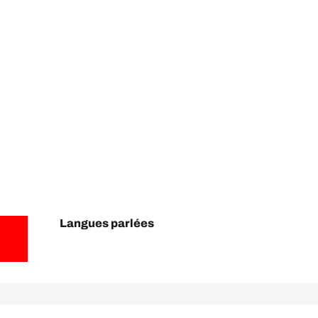
Langues parlées
Langues parlées