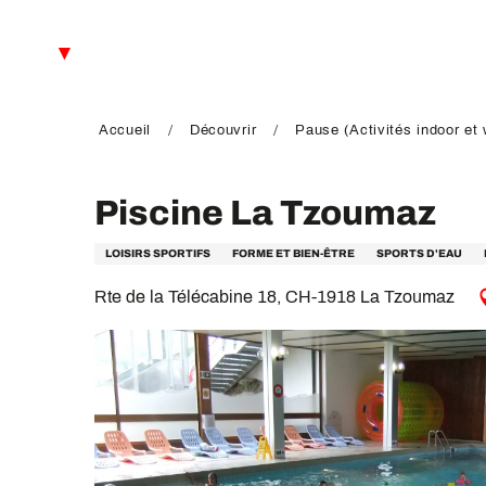
Aller
au
FR
contenu
principal
EN
DE
Accueil
Découvrir
Pause (Activités indoor et 
Piscine La Tzoumaz
LOISIRS SPORTIFS
FORME ET BIEN-ÊTRE
SPORTS D'EAU
Rte de la Télécabine 18, CH-1918 La Tzoumaz