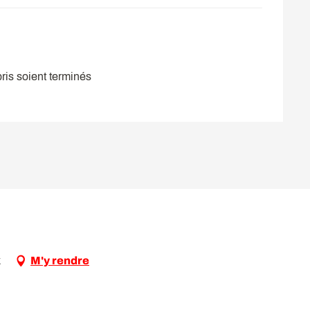
ris soient terminés
z
M'y rendre