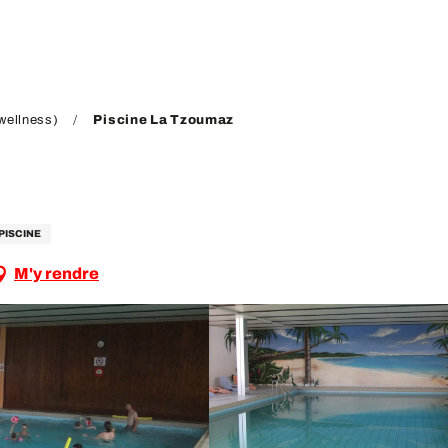
wellness)
Piscine La Tzoumaz
PISCINE
M'y rendre