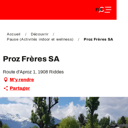
FR
Aller
FR
au
EN
contenu
EN
DE
principal
DE
Accueil
Découvrir
Pause (Activités indoor et wellness)
Proz Frères SA
Proz Frères SA
Route d'Aproz 1, 1908 Riddes
M'y rendre
Partager