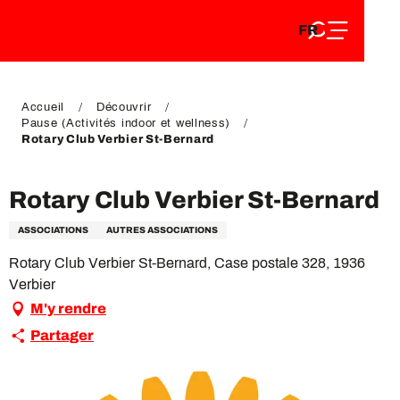
FR
Aller
FR
au
EN
contenu
EN
DE
principal
DE
Accueil
Découvrir
Pause (Activités indoor et wellness)
Rotary Club Verbier St-Bernard
Rotary Club Verbier St-Bernard
ASSOCIATIONS
AUTRES ASSOCIATIONS
Rotary Club Verbier St-Bernard, Case postale 328, 1936
Verbier
M'y rendre
Partager