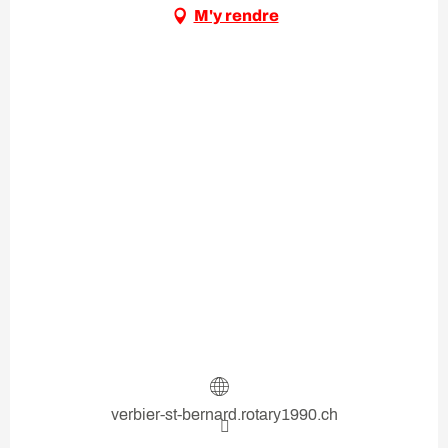
M'y rendre
verbier-st-bernard.rotary1990.ch