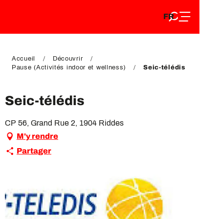
FR
Aller
FR
au
EN
contenu
EN
DE
principal
DE
Accueil
Découvrir
Pause (Activités indoor et wellness)
Seic-télédis
Seic-télédis
CP 56, Grand Rue 2, 1904 Riddes
M'y rendre
Partager