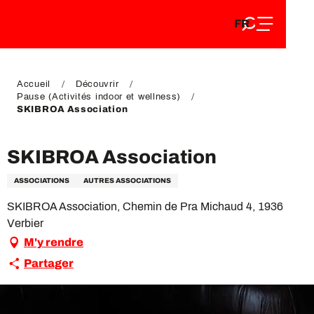
FR
Aller
FR
au
EN
contenu
EN
DE
principal
DE
Accueil
Découvrir
Pause (Activités indoor et wellness)
SKIBROA Association
SKIBROA Association
ASSOCIATIONS
AUTRES ASSOCIATIONS
SKIBROA Association, Chemin de Pra Michaud 4, 1936
Verbier
M'y rendre
Partager