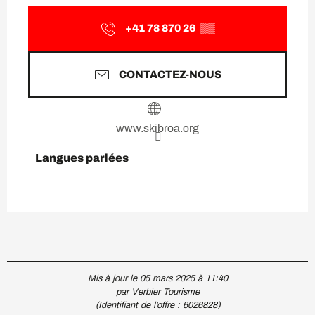
+41 78 870 26
▒▒
CONTACTEZ-NOUS
www.skibroa.org
Langues parlées
Langues parlées
Mis à jour le 05 mars 2025 à 11:40
par Verbier Tourisme
(Identifiant de l'offre :
6026828
)