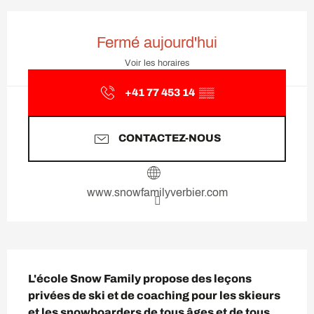
Ouverture et coordonnées
Fermé aujourd'hui
Voir les horaires
+41 77 453 14
▒▒
CONTACTEZ-NOUS
www.snowfamilyverbier.com
Description
L'école Snow Family propose des leçons 
privées de ski et de coaching pour les skieurs 
et les snowboarders de tous âges et de tous 