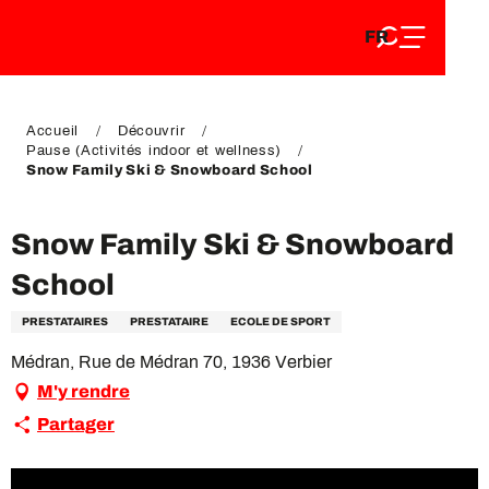
FR
Aller
FR
au
EN
contenu
EN
DE
principal
DE
Accueil
Découvrir
Pause (Activités indoor et wellness)
Snow Family Ski & Snowboard School
Snow Family Ski & Snowboard
School
PRESTATAIRES
PRESTATAIRE
ECOLE DE SPORT
Médran, Rue de Médran 70, 1936 Verbier
M'y rendre
Partager