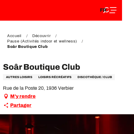
FR
Aller
FR
au
EN
contenu
EN
DE
principal
DE
Accueil
Découvrir
Pause (Activités indoor et wellness)
Soâr Boutique Club
Soâr Boutique Club
AUTRES LOISIRS
LOISIRS RÉCRÉATIFS
DISCOTHÈQUE / CLUB
Rue de la Poste 20, 1936 Verbier
M'y rendre
Partager