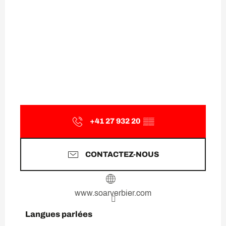
+41 27 932 20
▒▒
CONTACTEZ-NOUS
www.soarverbier.com
Langues parlées
Langues parlées