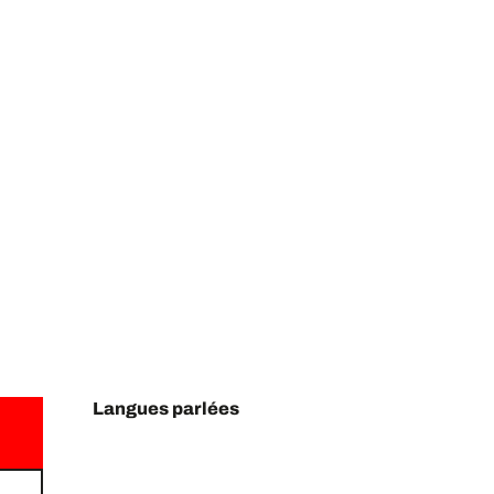
Langues parlées
Langues parlées