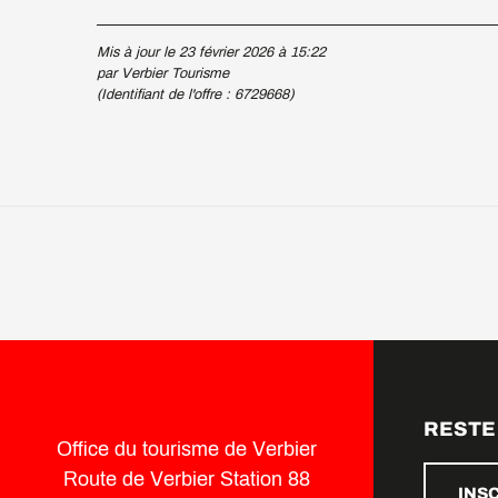
Mis à jour le 23 février 2026 à 15:22
par Verbier Tourisme
(Identifiant de l'offre :
6729668
)
RESTE
Office du tourisme de Verbier
Route de Verbier Station 88
INS