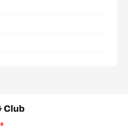
 Club
re