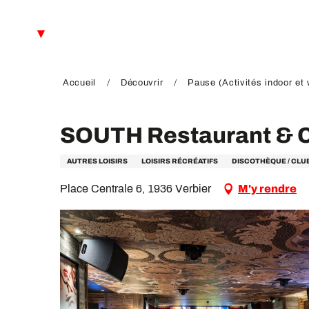
Aller
au
FR
contenu
principal
EN
DE
Accueil
Découvrir
Pause (Activités indoor et 
SOUTH Restaurant & 
AUTRES LOISIRS
LOISIRS RÉCRÉATIFS
DISCOTHÈQUE / CLU
Place Centrale 6, 1936 Verbier
M'y rendre