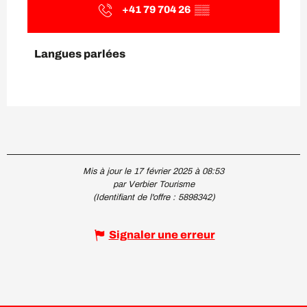
+41 79 704 26
▒▒
Langues parlées
Langues parlées
Mis à jour le 17 février 2025 à 08:53
par Verbier Tourisme
(Identifiant de l'offre :
5898342
)
Signaler une erreur