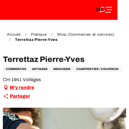
FR
Aller
FR
au
EN
contenu
EN
DE
principal
DE
Accueil
Pratique
Shop (Commerces et services)
Terrettaz Pierre-Yves
Terrettaz Pierre-Yves
COMMERCES
ARTISANS
MENUISIER
CHARPENTIER / COUVREUR
CH-1941 Vollèges
M'y rendre
Partager