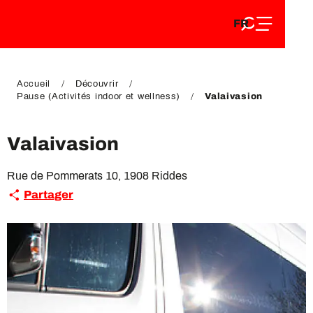
FR
Aller
FR
au
EN
contenu
EN
DE
principal
DE
Accueil
Découvrir
Pause (Activités indoor et wellness)
Valaivasion
Valaivasion
Rue de Pommerats 10, 1908 Riddes
Partager