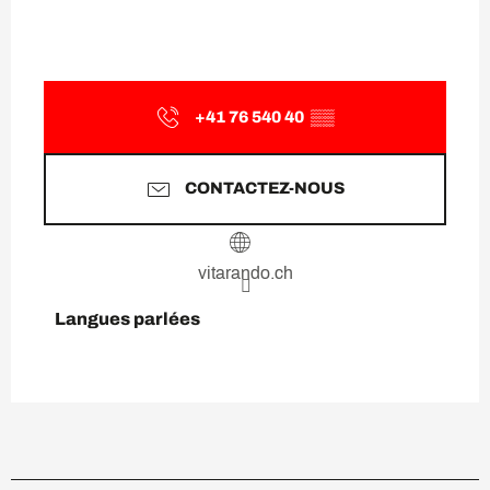
+41 76 540 40
▒▒
CONTACTEZ-NOUS
vitarando.ch
Langues parlées
Langues parlées