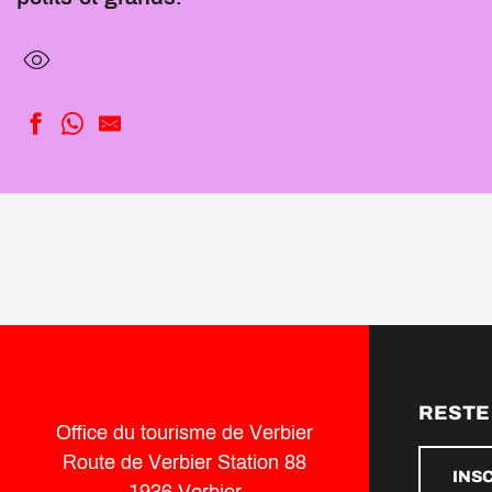
Cours photo pour smartphones
Découverte de la descente à VTT
Dans les pas d'un forestier
Train des Combins Verbier - Sarreyer
Atelier fromage
Découverte e-bike à Verbier
RESTE
Office du tourisme de Verbier
Route de Verbier Station 88
INS
1936 Verbier