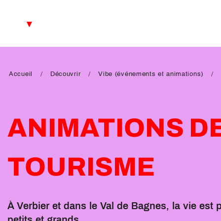
Aller
au
FR
contenu
principal
EN
DE
Accueil
Découvrir
Vibe (événements et animations)
ANIMATIONS DE
TOURISME
À Verbier et dans le Val de Bagnes, la vie est
petits et grands.