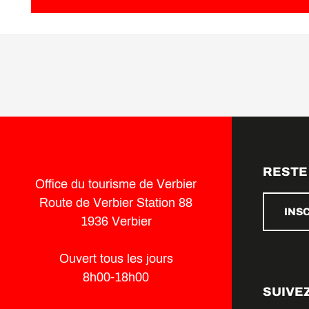
RESTE
Office du tourisme de Verbier
Route de Verbier Station 88
INS
1936 Verbier
Ouvert tous les jours
8h00-18h00
SUIVE