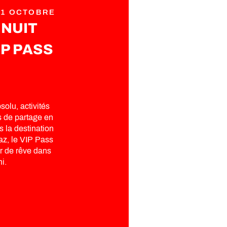
 31 OCTOBRE
NUIT
IP PASS
olu, activités
s de partage en
 la destination
az, le VIP Pass
ur de rêve dans
ni.