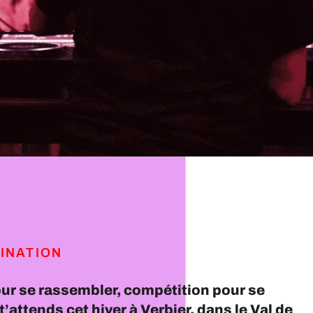
INATION
ur se rassembler, compétition pour se
 t’attends cet hiver à Verbier, dans le Val de