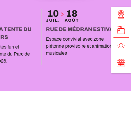
10
18
JUIL.
AOÛT
LA TENTE DU
RUE DE MÉDRAN ESTIVALE
IRS
Espace convivial avec zone
piétonne provisoire et animations
tés fun et
musicales
nte du Parc de
026.