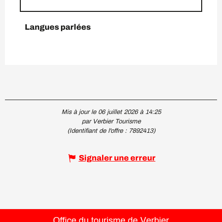
Langues parlées
Langues parlées
Mis à jour le 06 juillet 2026 à 14:25
par Verbier Tourisme
(Identifiant de l'offre :
7892413
)
Signaler une erreur
Office du tourisme de Verbier