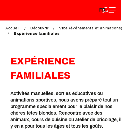
FR
Aller
FR
au
EN
contenu
EN
DE
principal
Accueil
Découvrir
Vibe (événements et animations)
DE
Expérience familiales
EXPÉRIENCE
FAMILIALES
Activités manuelles, sorties éducatives ou
animations sportives, nous avons préparé tout un
programme spécialement pour le plaisir de nos
chères têtes blondes. Rencontre avec des
animaux, cours de cuisine ou atelier de bricolage, il
y en a pour tous les âges et tous les goûts.