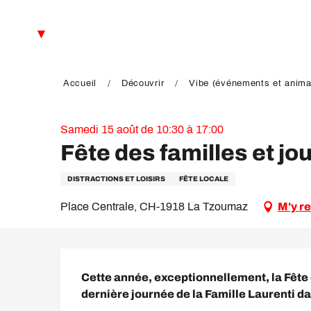
Aller
au
FR
contenu
principal
EN
DE
Accueil
Découvrir
Vibe (événements et anima
Samedi 15 août de 10:30 à 17:00
Fête des familles et j
DISTRACTIONS ET LOISIRS
FÊTE LOCALE
Place Centrale, CH-1918 La Tzoumaz
M'y r
Description
Cette année, exceptionnellement, la Fête d
dernière journée de la Famille Laurenti d