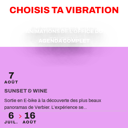
CHOISIS TA VIBRATION
ÉVÉNEMENTS MAJEURS
ANIMATIONS DE L’OFFICE DU
TOURISME
AGENDA COMPLET
7
AOÛT
SUNSET & WINE
Sortie en E-bike à la découverte des plus beaux
panoramas de Verbier. L’expérience se...
6
16
JUIL.
AOÛT