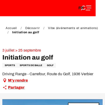
FR
Aller
FR
au
EN
contenu
EN
DE
principal
DE
Accueil
Découvrir
Vibe (événements et animations)
Initiation au golf
VIP Pass
3 juillet > 25 septembre
Initiation au golf
SPORTS
SPORTS DE BALLE
GOLF
Driving Range - Carrefour, Route du Golf, 1936 Verbier
M'y rendre
Partager