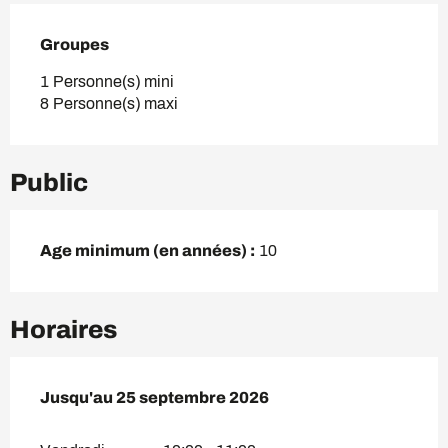
Groupes
Groupes
1 Personne(s) mini
8 Personne(s) maxi
Public
Age minimum (en années) :
10
Horaires
Du
Jusqu'au
3 juillet 2026
25 septembre 2026
au
25 septembre 2026