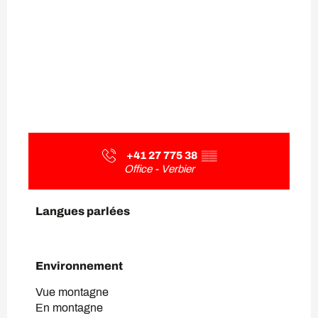
+41 27 775 38
▒▒
Office - Verbier
Langues parlées
Langues parlées
Environnement
Environnement
Vue montagne
En montagne