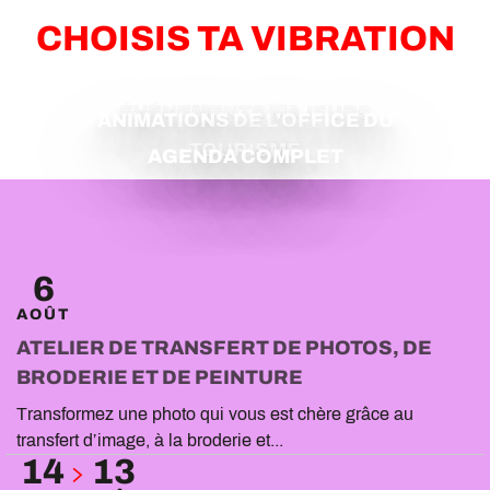
CHOISIS TA VIBRATION
ÉVÉNEMENTS MAJEURS
ANIMATIONS DE L’OFFICE DU
TOURISME
AGENDA COMPLET
6
AOÛT
ATELIER DE TRANSFERT DE PHOTOS, DE
BRODERIE ET DE PEINTURE
Transformez une photo qui vous est chère grâce au
transfert d’image, à la broderie et...
14
13