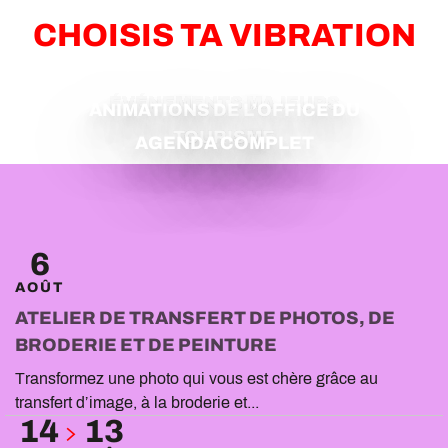
CHOISIS TA VIBRATION
ÉVÉNEMENTS MAJEURS
ANIMATIONS DE L’OFFICE DU
TOURISME
AGENDA COMPLET
6
AOÛT
ATELIER DE TRANSFERT DE PHOTOS, DE
BRODERIE ET DE PEINTURE
Transformez une photo qui vous est chère grâce au
transfert d’image, à la broderie et...
14
13