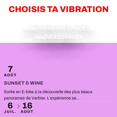
CHOISIS TA VIBRATION
ÉVÉNEMENTS MAJEURS
ANIMATIONS DE L’OFFICE DU
TOURISME
AGENDA COMPLET
7
AOÛT
SUNSET & WINE
Sortie en E-bike à la découverte des plus beaux
panoramas de Verbier. L’expérience se...
6
16
JUIL.
AOÛT