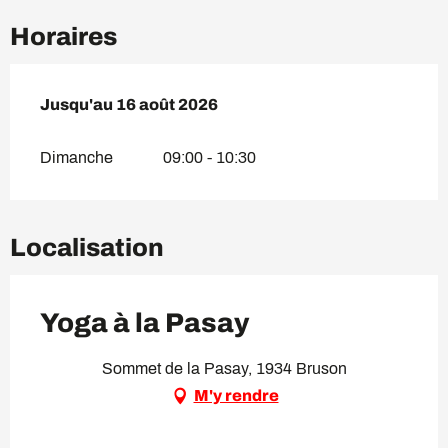
Horaires
Du
Jusqu'au
12 juillet 2026
16 août 2026
au
16 août 2026
Dimanche
09:00 - 10:30
Localisation
Yoga à la Pasay
Sommet de la Pasay, 1934 Bruson
M'y rendre