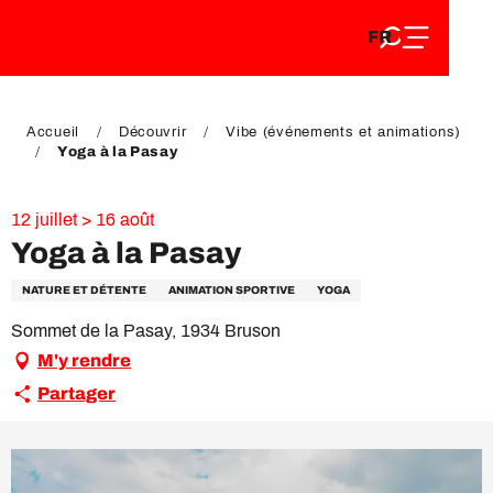
FR
Aller
FR
au
EN
contenu
EN
DE
principal
DE
Accueil
Découvrir
Vibe (événements et animations)
Yoga à la Pasay
12 juillet > 16 août
Yoga à la Pasay
NATURE ET DÉTENTE
ANIMATION SPORTIVE
YOGA
Sommet de la Pasay, 1934 Bruson
M'y rendre
Partager