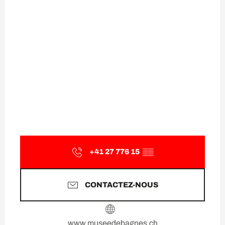
+41 27 776 15
▒▒
CONTACTEZ-NOUS
www.museedebagnes.ch