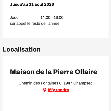
Du
Jusqu'au
1 juillet 2026
31 août 2026
au
31 août 2026
Jeudi
14:00 - 18:00
sur appel le reste de l'année
Localisation
VIP Pass
Maison de la Pierre Ollaire
Chemin des Fontaines 8, 1947 Champsec
M'y rendre