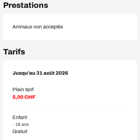
Prestations
Animaux non acceptés
Tarifs
Du
Jusqu'au
1 juillet 2026
31 août 2026
au
31 août 2026
Plein tarif
5,00 CHF
Enfant
- 18 ans
Gratuit