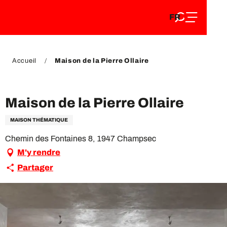
FR
Aller
FR
au
EN
contenu
EN
DE
principal
DE
Accueil
Maison de la Pierre Ollaire
VIP Pass
Maison de la Pierre Ollaire
MAISON THÉMATIQUE
Chemin des Fontaines 8, 1947 Champsec
M'y rendre
Partager