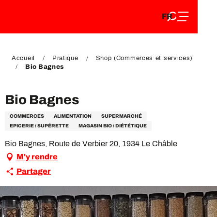
FR
Aller
FR
au
EN
contenu
EN
DE
principal
DE
Accueil
Pratique
Shop (Commerces et services)
Bio Bagnes
Bio Bagnes
COMMERCES
ALIMENTATION
SUPERMARCHÉ
EPICERIE / SUPÉRETTE
MAGASIN BIO / DIÉTÉTIQUE
Bio Bagnes, Route de Verbier 20, 1934 Le Châble
M'y rendre
Partager