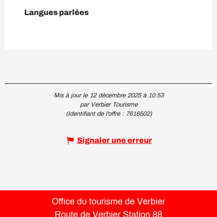
Langues parlées
Langues parlées
Mis à jour le 12 décembre 2025 à 10:53
par Verbier Tourisme
(Identifiant de l'offre :
7616502
)
Signaler une erreur
Office du tourisme de Verbier
Route de Verbier Station 88