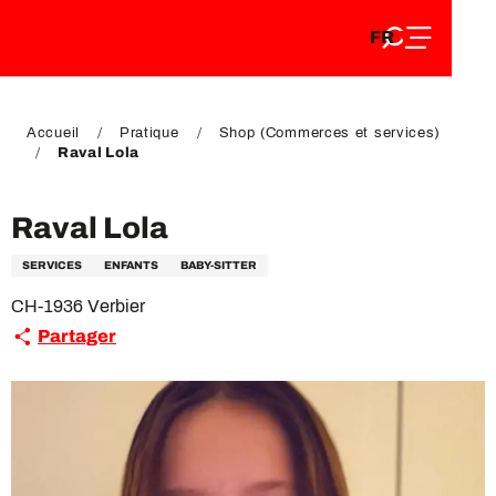
FR
Aller
FR
au
EN
contenu
EN
DE
principal
DE
Accueil
Pratique
Shop (Commerces et services)
Raval Lola
Raval Lola
SERVICES
ENFANTS
BABY-SITTER
CH-1936 Verbier
Partager