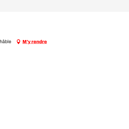
Châble
M'y rendre