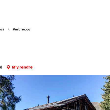
es)
Verbier.co
le
M'y rendre