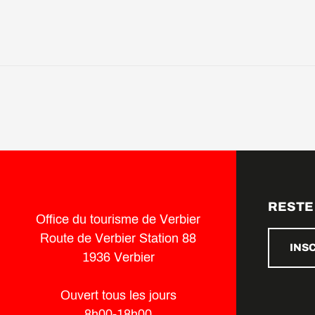
RESTE
Office du tourisme de Verbier
Route de Verbier Station 88
INS
1936 Verbier
Ouvert tous les jours
8h00-18h00