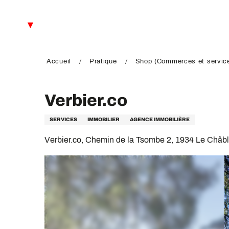
Aller
au
FR
contenu
principal
EN
DE
Accueil
Pratique
Shop (Commerces et servic
Verbier.co
SERVICES
IMMOBILIER
AGENCE IMMOBILIÈRE
Verbier.co, Chemin de la Tsombe 2, 1934 Le Châb