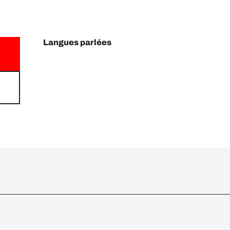
Langues parlées
Langues parlées