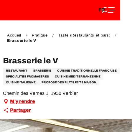
FR
Aller
FR
au
EN
contenu
EN
DE
principal
DE
Accueil
Pratique
Taste (Restaurants et bars)
Brasserie le V
Brasserie le V
RESTAURANT
BRASSERIE
CUISINE TRADITIONNELLE FRANÇAISE
SPÉCIALITÉS FROMAGÈRES
CUISINE MÉDITERRANÉENNE
CUISINE ITALIENNE
PROPOSE DES PLATS FAITS MAISON
Chemin des Vernes 1, 1936 Verbier
M'y rendre
Partager