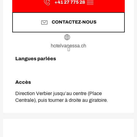
+41 27 775 28
▒▒
CONTACTEZ-NOUS
hotelvanessa.ch
Langues parlées
Langues parlées
Accès
Accès
Direction Verbier jusqu’au centre (Place
Centrale), puis tourner à droite au giratoire.