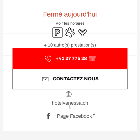
Ouverture et coordonnées
Fermé aujourd'hui
Voir les horaires
Parking
Animaux acceptés
WiFi
+ 10 autre(s) prestation(s)
+41 27 775 28
▒▒
CONTACTEZ-NOUS
hotelvanessa.ch
Page Facebook