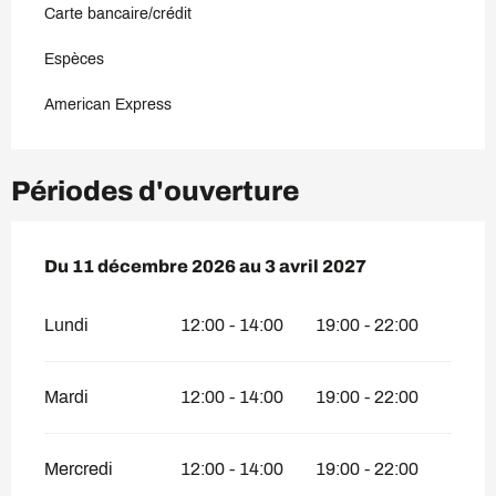
Carte bancaire/crédit
Espèces
American Express
Périodes d'ouverture
Du
Du
11 décembre 2026
11 décembre 2026
au
au
3 avril 2027
3 avril 2027
Lundi
12:00 - 14:00
19:00 - 22:00
Mardi
12:00 - 14:00
19:00 - 22:00
Mercredi
12:00 - 14:00
19:00 - 22:00