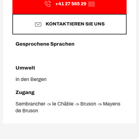
+41 27 565 29
▒▒
KONTAKTIEREN SIE UNS
Gesprochene Sprachen
Gesprochene Sprachen
Umwelt
Umwelt
In den Bergen
Zugang
Zugang
Sembrancher -> le Châble -> Bruson -> Mayens
de Bruson