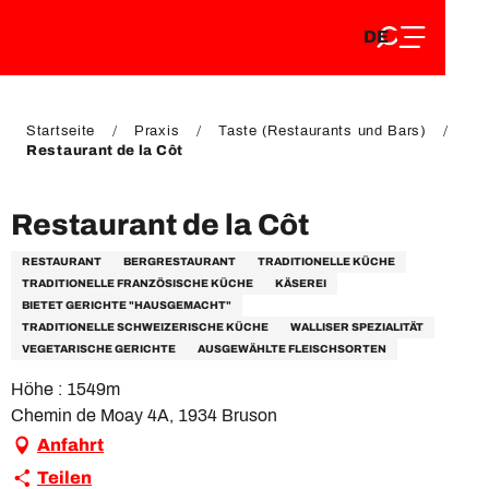
DE
Aller
DE
au
FR
contenu
FR
EN
principal
EN
Startseite
Praxis
Taste (Restaurants und Bars)
Restaurant de la Côt
Restaurant de la Côt
RESTAURANT
BERGRESTAURANT
TRADITIONELLE KÜCHE
TRADITIONELLE FRANZÖSISCHE KÜCHE
KÄSEREI
BIETET GERICHTE "HAUSGEMACHT"
TRADITIONELLE SCHWEIZERISCHE KÜCHE
WALLISER SPEZIALITÄT
VEGETARISCHE GERICHTE
AUSGEWÄHLTE FLEISCHSORTEN
Höhe : 1549m
Chemin de Moay 4A, 1934 Bruson
Anfahrt
Teilen