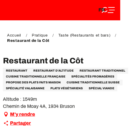
FR
Aller
FR
au
EN
contenu
EN
DE
principal
DE
Accueil
Pratique
Taste (Restaurants et bars)
Restaurant de la Côt
Restaurant de la Côt
RESTAURANT
RESTAURANT D'ALTITUDE
RESTAURANT TRADITIONNEL
CUISINE TRADITIONNELLE FRANÇAISE
SPÉCIALITÉS FROMAGÈRES
PROPOSE DES PLATS FAITS MAISON
CUISINE TRADITIONNELLE SUISSE
SPÉCIALITÉ VALAISANNE
PLATS VÉGÉTARIENS
SPÉCIAL VIANDE
Altitude : 1549m
Chemin de Moay 4A, 1934 Bruson
M'y rendre
Partager