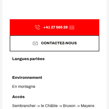
+41 27 565 29
▒▒
CONTACTEZ-NOUS
Langues parlées
Langues parlées
Environnement
Environnement
En montagne
Accès
Accès
Sembrancher -> le Châble -> Bruson -> Mayens