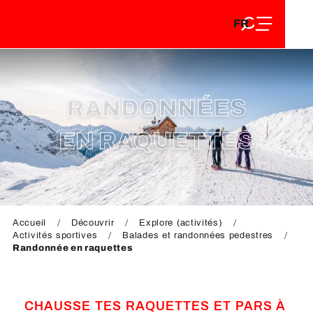
FR
Aller
FR
au
EN
contenu
EN
DE
principal
DE
RANDONNÉES
EN RAQUETTES
Accueil
Découvrir
Explore (activités)
Activités sportives
Balades et randonnées pedestres
Randonnée en raquettes
CHAUSSE TES RAQUETTES ET PARS À