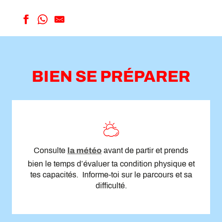
St-Christophe
La Marlène
Clambin
BIEN SE PRÉPARER
Les Ruinettes - Cabane Mont Fort
Levron - Col du Tronc - Col du Lein
Bisse des Ravines
Bruson - La Côt
La Grange à Tienne Oeudan
Lourtier – Posodziet - Champsec
Boucle de Champsec
La Crevasse
Consulte
la météo
avant de partir et prends
Champsec - Lourtier
bien le temps d’évaluer ta condition physique et
tes capacités. Informe-toi sur le parcours et sa
difficulté.