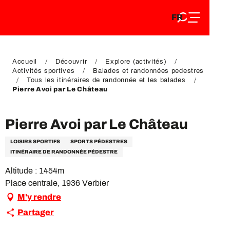
FR
Aller
FR
au
EN
contenu
EN
DE
principal
DE
Accueil
Découvrir
Explore (activités)
Activités sportives
Balades et randonnées pedestres
Tous les itinéraires de randonnée et les balades
Pierre Avoi par Le Château
Pierre Avoi par Le Château
LOISIRS SPORTIFS
SPORTS PÉDESTRES
ITINÉRAIRE DE RANDONNÉE PÉDESTRE
Altitude : 1454m
Place centrale, 1936 Verbier
M'y rendre
Partager