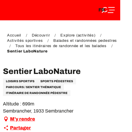
FR
Aller
FR
au
EN
contenu
EN
DE
principal
DE
Accueil
Découvrir
Explore (activités)
Activités sportives
Balades et randonnées pedestres
Tous les itinéraires de randonnée et les balades
Sentier LaboNature
Sentier LaboNature
LOISIRS SPORTIFS
SPORTS PÉDESTRES
PARCOURS / SENTIER THÉMATIQUE
ITINÉRAIRE DE RANDONNÉE PÉDESTRE
Altitude : 699m
Sembrancher, 1933 Sembrancher
M'y rendre
Partager