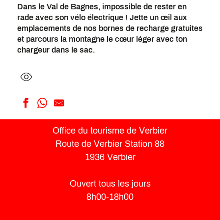
Dans le Val de Bagnes, impossible de rester en
rade avec son vélo électrique ! Jette un œil aux
emplacements de nos bornes de recharge gratuites
et parcours la montagne le cœur léger avec ton
chargeur dans le sac.
Borne de l'Ermitage
Office du tourisme de Verbier
Borne du Pub Mont Fort
Route de Verbier Station 88
Borne de La Chaux
Borne de Médran
1936 Verbier
Borne de la Cabane Mont Fort
Borne du Centre sportif
Ouvert tous les jours
Borne de l'alpage du Col du Lein
8h00-18h00
Borne du Col des Planches
Borne de Valbord - Bruson