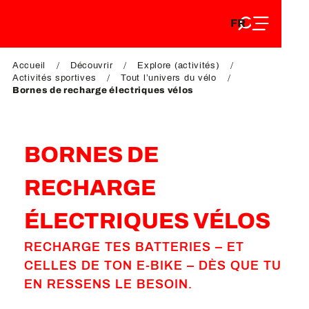
FR
Aller
FR
au
EN
contenu
EN
DE
principal
Accueil
Découvrir
Explore (activités)
DE
Activités sportives
Tout l’univers du vélo
Bornes de recharge électriques vélos
BORNES DE
RECHARGE
ÉLECTRIQUES VÉLOS
RECHARGE TES BATTERIES – ET
CELLES DE TON E-BIKE – DÈS QUE TU
EN RESSENS LE BESOIN.