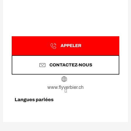
APPELER
CONTACTEZ-NOUS
www.flyverbier.ch
Langues parlées
Langues parlées