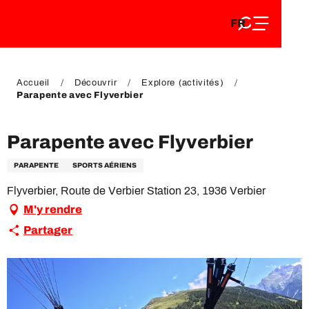
FR
Aller
FR
au
EN
contenu
EN
DE
principal
DE
Accueil
Découvrir
Explore (activités)
Parapente avec Flyverbier
Parapente avec Flyverbier
PARAPENTE
SPORTS AÉRIENS
Flyverbier, Route de Verbier Station 23, 1936 Verbier
M'y rendre
Partager