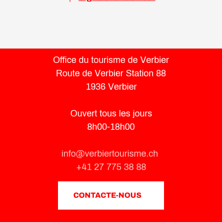
Office du tourisme de Verbier
Route de Verbier Station 88
1936 Verbier
Ouvert tous les jours
8h00-18h00
info@verbiertourisme.ch
+41 27 775 38 88
CONTACTE-NOUS