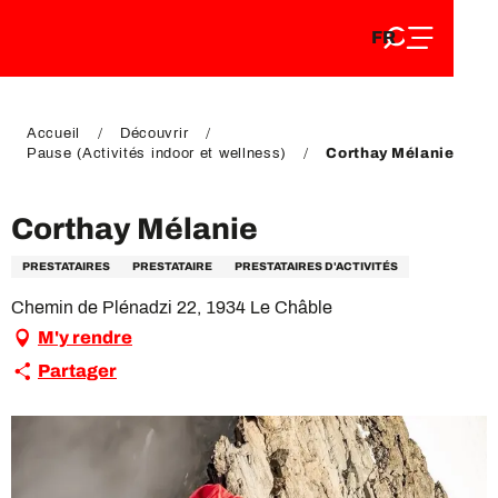
FR
Aller
FR
au
EN
contenu
EN
DE
principal
DE
Accueil
Découvrir
Pause (Activités indoor et wellness)
Corthay Mélanie
Corthay Mélanie
PRESTATAIRES
PRESTATAIRE
PRESTATAIRES D'ACTIVITÉS
Chemin de Plénadzi 22, 1934 Le Châble
M'y rendre
Partager