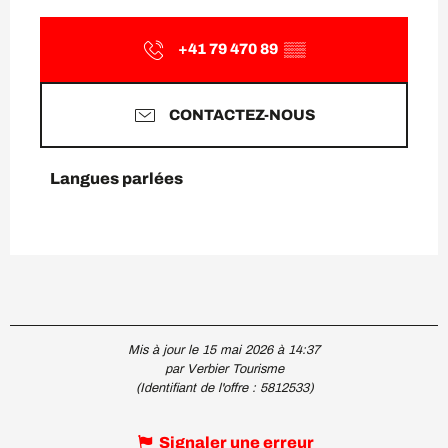
+41 79 470 89
▒▒
CONTACTEZ-NOUS
Langues parlées
Langues parlées
Mis à jour le 15 mai 2026 à 14:37
par Verbier Tourisme
(Identifiant de l'offre :
5812533
)
Signaler une erreur