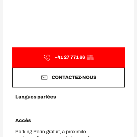
+41 27 771 66
▒▒
CONTACTEZ-NOUS
Langues parlées
Langues parlées
Accès
Accès
Parking Périn gratuit, à proximité