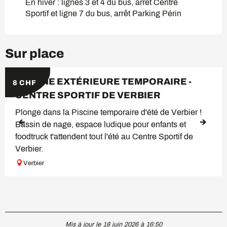
En hiver : lignes 3 et 4 du bus, arrêt Centre
Sportif et ligne 7 du bus, arrêt Parking Périn
Sur place
PISCINE EXTÉRIEURE TEMPORAIRE -
8
CHF
CENTRE SPORTIF DE VERBIER
Plonge dans la Piscine temporaire d'été de Verbier !
Bassin de nage, espace ludique pour enfants et
foodtruck t'attendent tout l'été au Centre Sportif de
Verbier.
Verbier
Mis à jour le 18 juin 2026 à 16:50