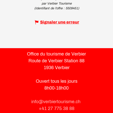
par Verbier Tourisme
(Identifiant de l'offre :
5509451
)
Signaler une erreur
Office du tourisme de Verbier
Route de Verbier Station 88
1936 Verbier
Ouvert tous les jours
8h00-18h00
info@verbiertourisme.ch
+41 27 775 38 88