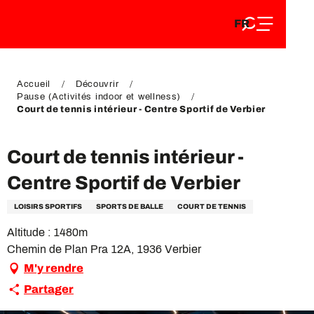
FR
Aller
FR
au
EN
contenu
EN
DE
principal
DE
Accueil
Découvrir
Pause (Activités indoor et wellness)
Court de tennis intérieur - Centre Sportif de Verbier
Court de tennis intérieur -
Centre Sportif de Verbier
LOISIRS SPORTIFS
SPORTS DE BALLE
COURT DE TENNIS
Altitude : 1480m
Chemin de Plan Pra 12A, 1936 Verbier
M'y rendre
Partager