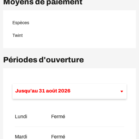
Moyens de paiement
Espèces
Twint
Périodes d'ouverture
Jusqu'au
31 août 2026
Du
8 février 2026
au
30 juin 2026
Lundi
Fermé
Du
1 septembre 2026
au
30 novembre
2026
Mardi
Fermé