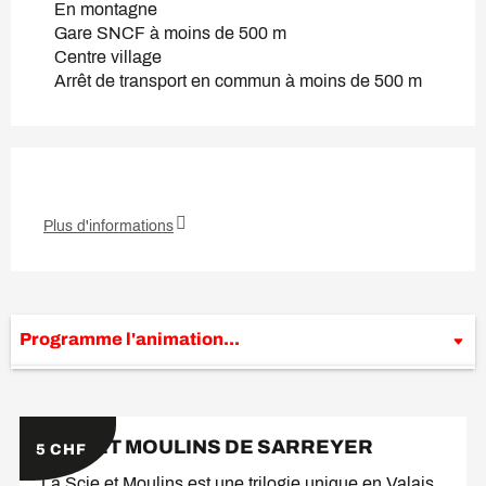
En montagne
Gare SNCF à moins de 500 m
Centre village
Arrêt de transport en commun à moins de 500 m
Plus d'informations
Programme l'animation...
Sur place
SCIE ET MOULINS DE SARREYER
5
CHF
La Scie et Moulins est une trilogie unique en Valais.