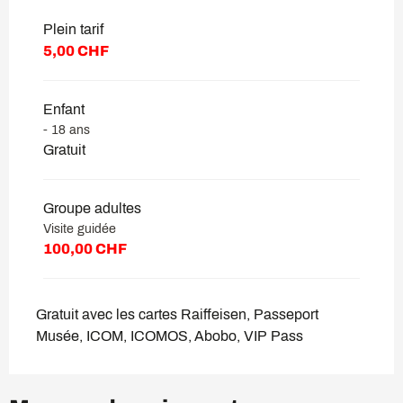
Plein tarif
Du
1 septembre 2026
au
30 novembre
2026
5,00 CHF
Enfant
- 18 ans
Gratuit
Groupe adultes
Visite guidée
100,00 CHF
Gratuit avec les cartes Raiffeisen, Passeport
Musée, ICOM, ICOMOS, Abobo, VIP Pass