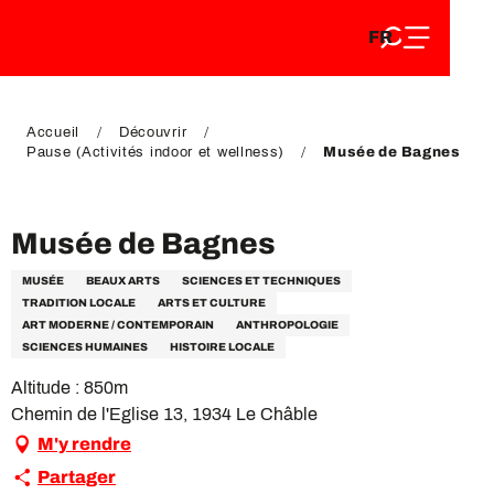
FR
Aller
FR
au
EN
contenu
EN
DE
principal
DE
Accueil
Découvrir
Pause (Activités indoor et wellness)
Musée de Bagnes
VIP Pass
Musée de Bagnes
MUSÉE
BEAUX ARTS
SCIENCES ET TECHNIQUES
TRADITION LOCALE
ARTS ET CULTURE
ART MODERNE / CONTEMPORAIN
ANTHROPOLOGIE
SCIENCES HUMAINES
HISTOIRE LOCALE
Altitude : 850m
Chemin de l'Eglise 13, 1934 Le Châble
M'y rendre
Partager