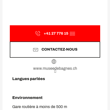
+41 27 776 15
▒▒
CONTACTEZ-NOUS
www.museedebagnes.ch
Langues parlées
Langues parlées
Environnement
Environnement
Gare routière à moins de 500 m