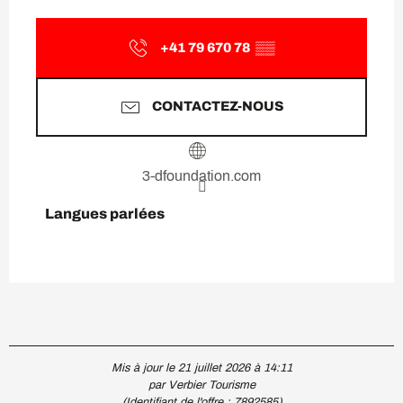
+41 79 670 78
▒▒
CONTACTEZ-NOUS
3-dfoundation.com
Langues parlées
Langues parlées
Mis à jour le 21 juillet 2026 à 14:11
par Verbier Tourisme
(Identifiant de l'offre :
7892585
)