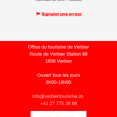
Signaler une erreur
Office du tourisme de Verbier
Route de Verbier Station 88
1936 Verbier
Ouvert tous les jours
8h00-18h00
info@verbiertourisme.ch
+41 27 775 38 88