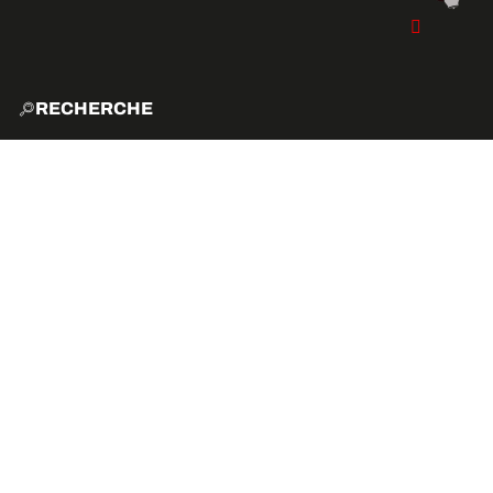
RECHERCHE
ACCUE
EXPLO
ACTIVITÉS
VIBE
ÉVÉNEMENTS ET ANI