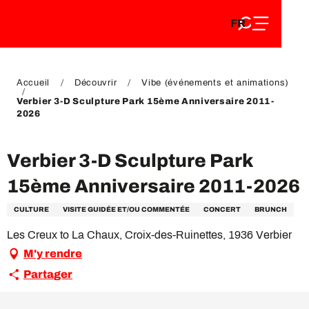
FR
Aller
FR
au
EN
contenu
EN
DE
principal
DE
Accueil
Découvrir
Vibe (événements et animations)
Verbier 3-D Sculpture Park 15ème Anniversaire 2011-
2026
Verbier 3-D Sculpture Park
15ème Anniversaire 2011-2026
CULTURE
VISITE GUIDÉE ET/OU COMMENTÉE
CONCERT
BRUNCH
Les Creux to La Chaux, Croix-des-Ruinettes, 1936 Verbier
M'y rendre
Partager