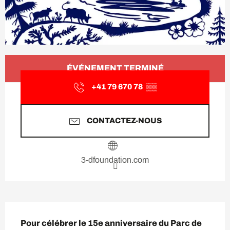
Ouverture et coordonnées
ÉVÉNEMENT TERMINÉ
+41 79 670 78
▒▒
CONTACTEZ-NOUS
3-dfoundation.com
Description
Pour célébrer le 15e anniversaire du Parc de 